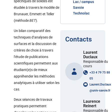
spécifiques de solides est
Lac / campus
étudiée à travers le modèle de
Savoie
Technolac
Brunauer, Emmett et Teller
(méthode
BET
).
Un bilan comparatif des
techniques d’analyses de
Contacts
surfaces et la discussion de
critères de choix à travers
Laurent
l’étude de publications
Duclaux
Responsable du
scientifiques permettent aux
cours
étudiant(e)s de mieux
+33 4 79 75 88
appréhender les méthodes
05
analytiques à utiliser selon les
Laurent.Duclaux
cas.
@
univ-savoie.fr
Deux séances de travaux
Laurence
pratiques permettent
Reinert
Responsable du