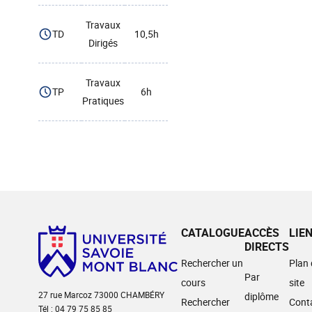
Travaux
TD
10,5h
Dirigés
Travaux
TP
6h
Pratiques
CATALOGUE
ACCÈS
LIE
DIRECTS
Rechercher un
Plan
Par
cours
site
27 rue Marcoz 73000 CHAMBÉRY
diplôme
Rechercher
Cont
Tél : 04 79 75 85 85