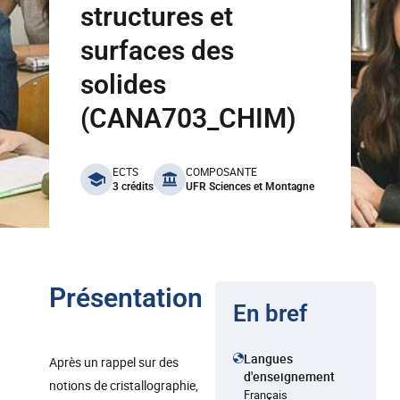
structures et
surfaces des
solides
(CANA703_CHIM)
benefits
ECTS
COMPOSANTE
3 crédits
UFR Sciences et Montagne
Présentation
En bref
Langues
Après un rappel sur des
d'enseignement
notions de cristallographie,
Français