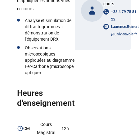
d’appliquer les notions vues
cours
en cours :
+33 4 79 75 81
22
Analyse et simulation de
diffractogrammes +
Laurence.Reinert
démonstration de
@
univ-savoie.fr
l’équipement DRX
Observations
microscopiques
appliquées au diagramme
Fer-Carbone (microscope
optique)
Heures
d'enseignement
Cours
CM
12h
Magistral