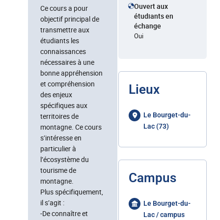
Ouvert aux
Ce cours a pour
étudiants en
objectif principal de
échange
transmettre aux
Oui
étudiants les
connaissances
nécessaires à une
bonne appréhension
et compréhension
Lieux
des enjeux
spécifiques aux
Le Bourget-du-
territoires de
montagne. Ce cours
Lac (73)
s’intéresse en
particulier à
l’écosystème du
tourisme de
Campus
montagne.
Plus spécifiquement,
il s’agit :
Le Bourget-du-
-De connaître et
Lac / campus