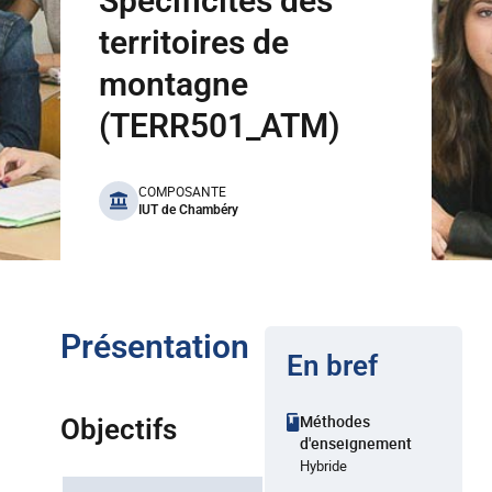
Spécificités des
territoires de
montagne
(TERR501_ATM)
benefits
COMPOSANTE
IUT de Chambéry
Présentation
En bref
Méthodes
Objectifs
d'enseignement
Hybride