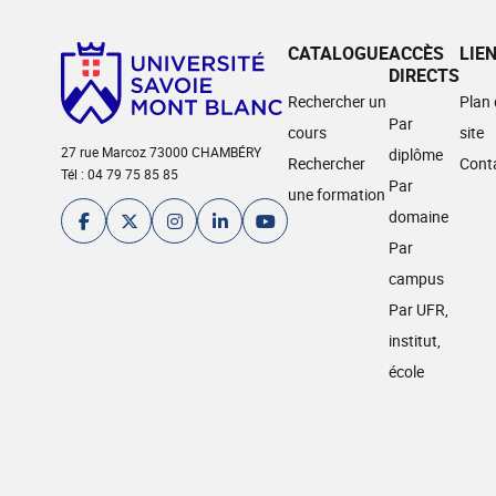
CATALOGUE
ACCÈS
LIE
DIRECTS
Rechercher un
Plan
Par
cours
site
27 rue Marcoz 73000 CHAMBÉRY
diplôme
Rechercher
Cont
Tél : 04 79 75 85 85
Par
une formation
domaine
Par
campus
Par UFR,
institut,
école