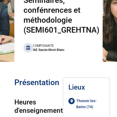
Séminaires,
confénrences et
méthodologie
(SEMI601_GREHTNA)
benefits
COMPOSANTE
IAE Savoie Mont Blanc
Présentation
Lieux
Heures
Thonon-les-
Bains (74)
d'enseignement