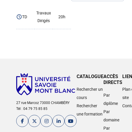
Travaux
TD
20h
Dirigés
CATALOGUE
ACCÈS
LIE
DIRECTS
Rechercher un
Plan
Par
cours
site
27 rue Marcoz 73000 CHAMBÉRY
diplôme
Rechercher
Cont
Tél : 04 79 75 85 85
Par
une formation
domaine
Par