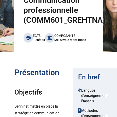
Communication
professionnelle
(COMM601_GREHTNA)
benefits
ECTS
COMPOSANTE
1 crédits
IAE Savoie Mont Blanc
Présentation
En bref
Langues
Objectifs
d'enseignement
Français
Définir et mettre en place la
Méthodes
stratégie de communication
d'enseignement