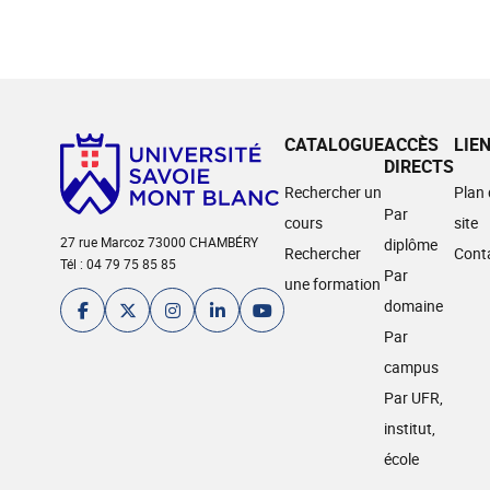
CATALOGUE
ACCÈS
LIE
DIRECTS
Rechercher un
Plan
Par
cours
site
27 rue Marcoz 73000 CHAMBÉRY
diplôme
Rechercher
Cont
Tél : 04 79 75 85 85
Par
une formation
domaine
Par
campus
Par UFR,
institut,
école