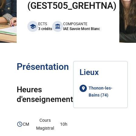
(GEST505_GREHTNA)
benefits
ECTS
COMPOSANTE
3 crédits
IAE Savoie Mont Blanc
Présentation
Lieux
Heures
Thonon-les-
Bains (74)
d'enseignement
Cours
CM
10h
Magistral