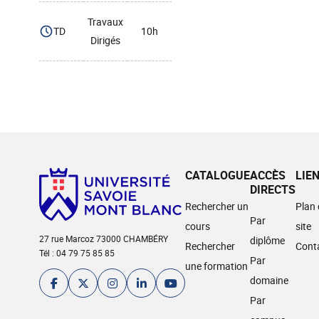
Travaux
TD
10h
Dirigés
CATALOGUE
ACCÈS
LIE
DIRECTS
Rechercher un
Plan
Par
cours
site
27 rue Marcoz 73000 CHAMBÉRY
diplôme
Rechercher
Cont
Tél : 04 79 75 85 85
Par
une formation
domaine
Par