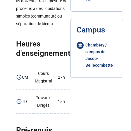
Ils doivent être en mesure de
procéder à des liquidations
simples (communauté ou
séparation de biens).
Campus
Heures
Chambéry /
d'enseignement
campus de
Jacob-
Bellecombette
Cours
CM
27h
Magistral
Travaux
TD
15h
Dirigés
Pré-requis