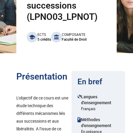
successions
(LPNO03_LPNOT)
benefits
ECTS
COMPOSANTE
5 crédits
Faculté de Droit
Présentation
En bref
Langues
L'objectif de ce cours est une
d'enseignement
étude technique des
Français
différents mécanismes liés
Méthodes
aux successions et aux
d'enseignement
libéralités. A l’issue de ce
En présence