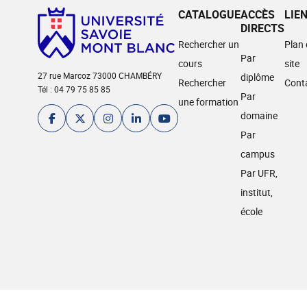
CATALOGUE
ACCÈS
LIE
DIRECTS
Rechercher un
Plan
Par
cours
site
27 rue Marcoz 73000 CHAMBÉRY
diplôme
Rechercher
Cont
Tél : 04 79 75 85 85
Par
une formation
domaine
Par
campus
Par UFR,
institut,
école