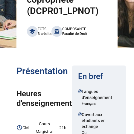
(DCPR01_LPNOT)
benefits
ECTS
COMPOSANTE
3 crédits
Faculté de Droit
Présentation
En bref
Langues
Heures
d'enseignement
d'enseignement
Français
Ouvert aux
étudiants en
Cours
échange
CM
21h
Magistral
Oui