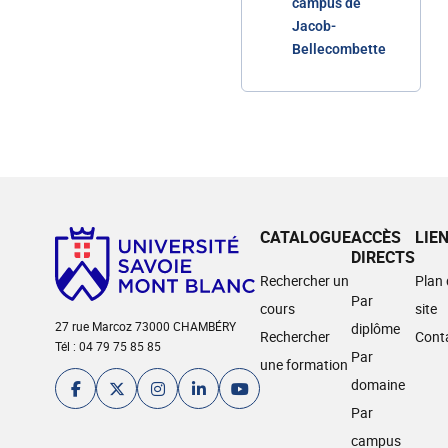
campus de
Jacob-
Bellecombette
CATALOGUE
ACCÈS
LIE
DIRECTS
Rechercher un
Plan
Par
cours
site
27 rue Marcoz 73000 CHAMBÉRY
diplôme
Rechercher
Cont
Tél : 04 79 75 85 85
Par
une formation
domaine
Par
campus