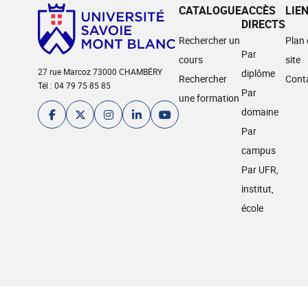
CATALOGUE
ACCÈS
LIE
DIRECTS
Rechercher un
Plan
Par
cours
site
27 rue Marcoz 73000 CHAMBÉRY
diplôme
Rechercher
Cont
Tél : 04 79 75 85 85
Par
une formation
domaine
Par
campus
Par UFR,
institut,
école