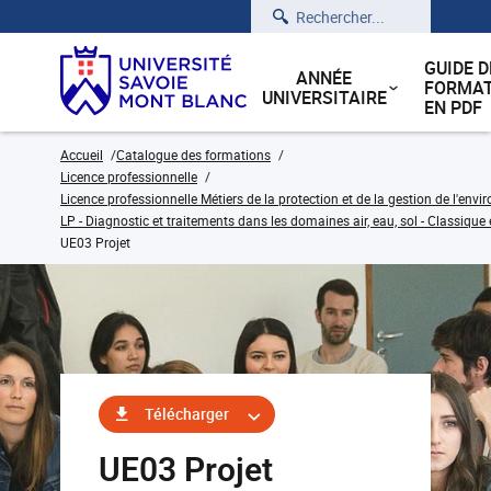
Rechercher
GUIDE D
ANNÉE
FORMAT
UNIVERSITAIRE
EN PDF
Accueil
Catalogue des formations
Licence professionnelle
Licence professionnelle Métiers de la protection et de la gestion de l'env
LP - Diagnostic et traitements dans les domaines air, eau, sol - Classique 
UE03 Projet
Télécharger
UE03 Projet