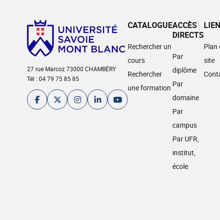
CATALOGUE
ACCÈS
LIE
DIRECTS
Rechercher un
Plan
Par
cours
site
27 rue Marcoz 73000 CHAMBÉRY
diplôme
Rechercher
Cont
Tél : 04 79 75 85 85
Par
une formation
domaine
Par
campus
Par UFR,
institut,
école