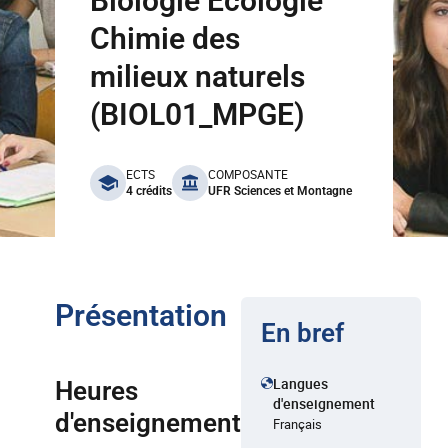
Biologie Ecologie
Chimie des
milieux naturels
(BIOL01_MPGE)
benefits
ECTS
COMPOSANTE
4 crédits
UFR Sciences et Montagne
Présentation
En bref
Langues
Heures
d'enseignement
d'enseignement
Français