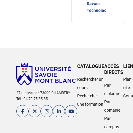
Savoie
Technolac
CATALOGUE
ACCÈS
LIE
DIRECTS
Rechercher un
Plan
Par
cours
site
27 rue Marcoz 73000 CHAMBÉRY
diplôme
Rechercher
Cont
Tél : 04 79 75 85 85
Par
une formation
domaine
Par
campus