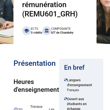
rémunération
(REMU601_GRH)
benefits
ECTS
COMPOSANTE
0 crédits
IUT de Chambéry
Présentation
En bref
Langues
Heures
d'enseignement
d'enseignement
Français
Ouvert aux
étudiants en
Travaux
échange
TD
14h