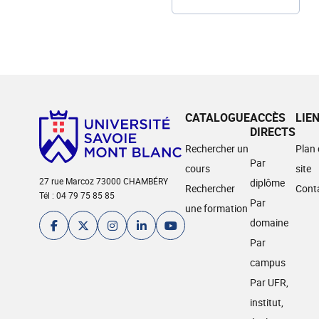
CATALOGUE
ACCÈS
LIE
DIRECTS
Rechercher un
Plan
Par
cours
site
27 rue Marcoz 73000 CHAMBÉRY
diplôme
Rechercher
Cont
Tél : 04 79 75 85 85
Par
une formation
domaine
Par
campus
Par UFR,
institut,