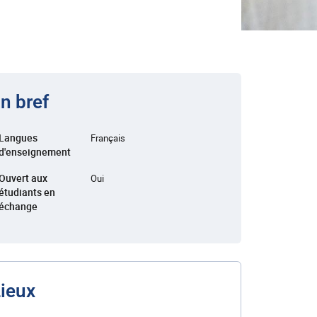
n bref
Langues
Français
d'enseignement
Ouvert aux
Oui
étudiants en
échange
ieux