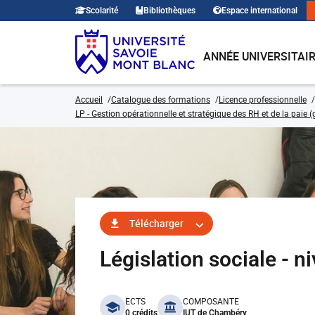
Scolarité
Bibliothèques
Espace international
ANNÉE UNIVERSITAI
Accueil
Catalogue des formations
Licence professionnelle
LP - Gestion opérationnelle et stratégique des RH et de la paie
Télécharger
Législation sociale - 
benefits
ECTS
COMPOSANTE
0 crédits
IUT de Chambéry