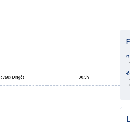
E
ravaux Dirigés
38,5h
L