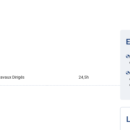
E
ravaux Dirigés
24,5h
L