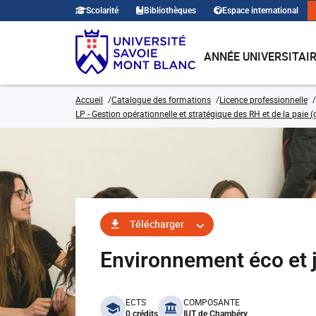
Scolarité
Bibliothèques
Espace international
ANNÉE UNIVERSITAI
Accueil
Catalogue des formations
Licence professionnelle
LP - Gestion opérationnelle et stratégique des RH et de la paie
Télécharger
Environnement éco et 
benefits
ECTS
COMPOSANTE
0 crédits
IUT de Chambéry