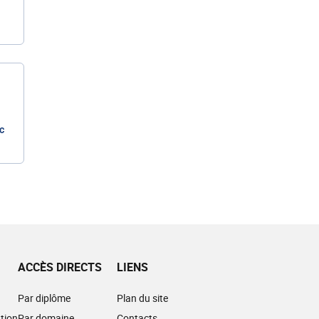
c
ACCÈS DIRECTS
LIENS
Par diplôme
Plan du site
tion
Par domaine
Contacts