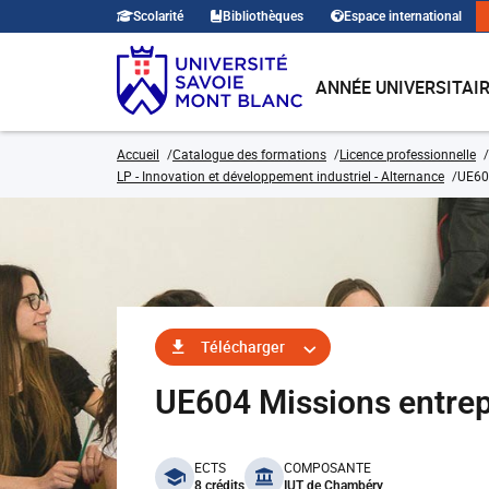
Scolarité
Bibliothèques
Espace international
ANNÉE UNIVERSITAI
Accueil
Catalogue des formations
Licence professionnelle
LP - Innovation et développement industriel - Alternance
UE604
Télécharger
UE604 Missions entrep
benefits
ECTS
COMPOSANTE
8 crédits
IUT de Chambéry