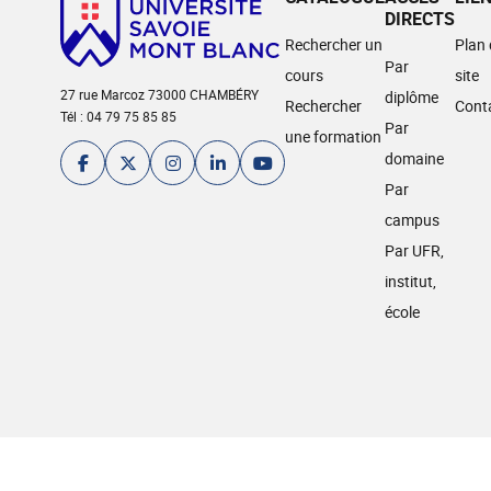
DIRECTS
Rechercher un
Plan
Par
cours
site
27 rue Marcoz 73000 CHAMBÉRY
diplôme
Rechercher
Cont
Tél : 04 79 75 85 85
Par
une formation
domaine
Par
campus
Par UFR,
institut,
école