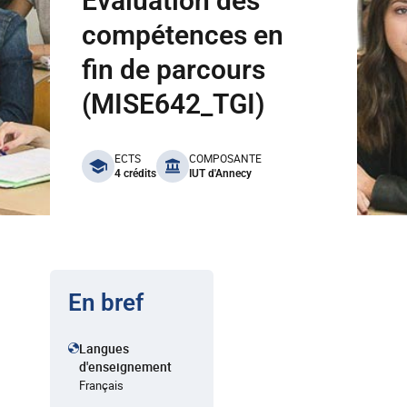
Evaluation des
compétences en
fin de parcours
(MISE642_TGI)
benefits
ECTS
COMPOSANTE
4 crédits
IUT d'Annecy
En bref
Langues
d'enseignement
Français