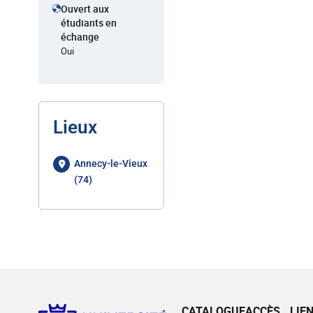
Ouvert aux
étudiants en
échange
Oui
Lieux
Annecy-le-Vieux
(74)
CATALOGUE
ACCÈS
LIE