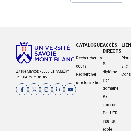
CATALOGUE
ACCÈS
LIE
DIRECTS
Rechercher un
Plan
Par
cours
site
27 rue Marcoz 73000 CHAMBÉRY
diplôme
Rechercher
Cont
Tél : 04 79 75 85 85
Par
une formation
domaine
Par
campus
Par UFR,
institut,
école