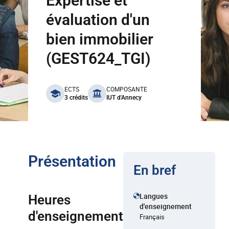
Expertise et
évaluation d'un
bien immobilier
(GEST624_TGI)
benefits
ECTS
COMPOSANTE
3 crédits
IUT d'Annecy
Présentation
En bref
Langues
Heures
d'enseignement
d'enseignement
Français