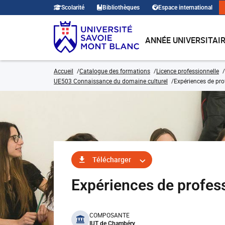
Scolarité
Bibliothèques
Espace international
ANNÉE UNIVERSITAI
Accueil
Catalogue des formations
Licence professionnelle
UE503 Connaissance du domaine culturel
Expériences de pro
Télécharger
Expériences de profe
benefits
COMPOSANTE
IUT de Chambéry