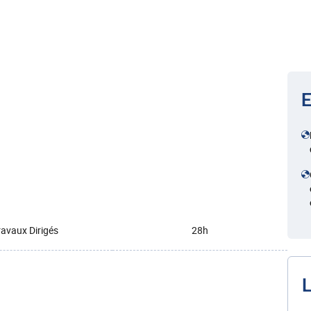
E
ravaux Dirigés
28h
L