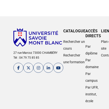
CATALOGUE
ACCÈS
LIE
DIRECTS
Rechercher un
Plan
Par
cours
site
27 rue Marcoz 73000 CHAMBÉRY
diplôme
Rechercher
Cont
Tél : 04 79 75 85 85
Par
une formation
domaine
Par
campus
Par UFR,
institut,
école