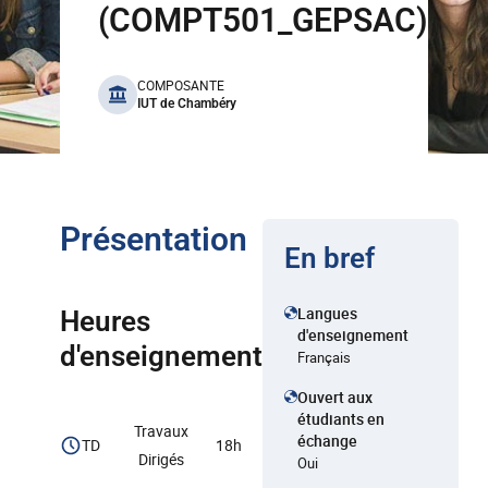
(COMPT501_GEPSAC)
benefits
COMPOSANTE
IUT de Chambéry
Présentation
En bref
Langues
Heures
d'enseignement
d'enseignement
Français
Ouvert aux
étudiants en
Travaux
échange
TD
18h
Dirigés
Oui