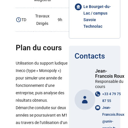
Le Bourget-du-
Lac / campus
Travaux
TD
9h
Savoie
Dirigés
Technolac
Plan du cours
Contacts
Utilisation du support ludique
Ineco (type « Monopoly »)
Jean-
Francois Roux
pour simuler une année de
Responsable du
fonctionnement d’une
cours
entreprise, puis analyse des
+33 4 79 75
résultats obtenus.
87 55
Démarche conduite sur deux
Jean-
années se poursuivant en M1
Francois.Roux
@
univ-
au travers de l’utilisation d’un