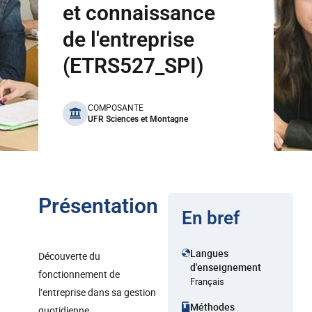
et connaissance
de l'entreprise
(ETRS527_SPI)
benefits
COMPOSANTE
UFR Sciences et Montagne
Présentation
En bref
Langues
Découverte du
d'enseignement
fonctionnement de
Français
l’entreprise dans sa gestion
Méthodes
quotidienne.