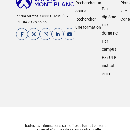
Rechercher un
Plan
Par
cours
site
27 rue Marcoz 73000 CHAMBÉRY
diplôme
Rechercher
Cont
Tél : 04 79 75 85 85
Par
une formation
domaine
Par
campus
Par UFR,
institut,
école
Toutes les informations sur l'offre de formation sont
indicatives et n'ont pas de valeur contractuelle.