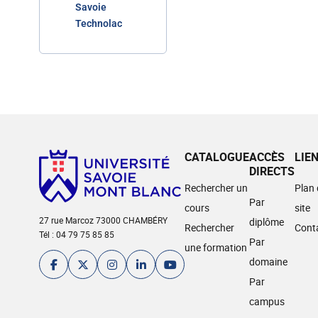
Savoie
Technolac
CATALOGUE
ACCÈS
LIE
DIRECTS
Rechercher un
Plan
Par
cours
site
27 rue Marcoz 73000 CHAMBÉRY
diplôme
Rechercher
Cont
Tél : 04 79 75 85 85
Par
une formation
domaine
Par
campus