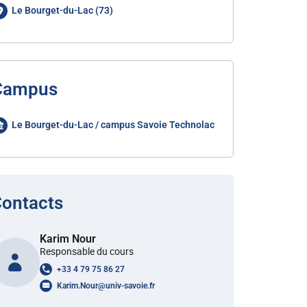
Le Bourget-du-Lac (73)
Campus
Le Bourget-du-Lac / campus Savoie Technolac
ontacts
Karim Nour
Responsable du cours
+33 4 79 75 86 27
Karim.Nour
@
univ-savoie.fr