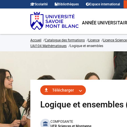
Scolarité
Bibliothèques
Espace international
ANNÉE UNIVERSITAI
Accueil
Catalogue des formations
Licence
Licence Science
UAI104 Mathématiques
Logique et ensembles
Télécharger
Logique et ensemble
benefits
COMPOSANTE
UFR Sciences et Montagne