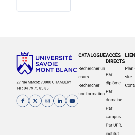
CATALOGUE
ACCÈS
LIE
DIRECTS
Rechercher un
Plan
Par
cours
site
27 rue Marcoz 73000 CHAMBÉRY
diplôme
Rechercher
Cont
Tél : 04 79 75 85 85
Par
une formation
domaine
Par
campus
Par UFR,
institut,