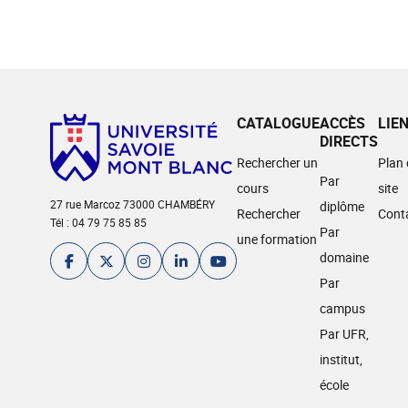
CATALOGUE
ACCÈS
LIE
DIRECTS
Rechercher un
Plan
Par
cours
site
27 rue Marcoz 73000 CHAMBÉRY
diplôme
Rechercher
Cont
Tél : 04 79 75 85 85
Par
une formation
domaine
Par
campus
Par UFR,
institut,
école