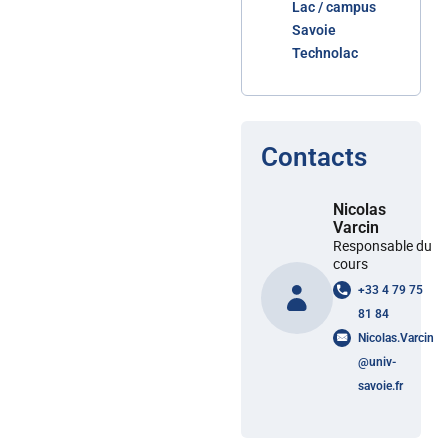
Lac / campus
Savoie
Technolac
Contacts
Nicolas
Varcin
Responsable du
cours
+33 4 79 75
81 84
Nicolas.Varcin
@
univ-
savoie.fr