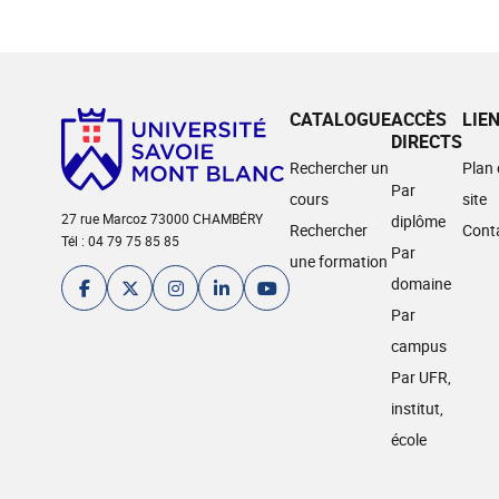
CATALOGUE
ACCÈS
LIE
DIRECTS
Rechercher un
Plan
Par
cours
site
27 rue Marcoz 73000 CHAMBÉRY
diplôme
Rechercher
Cont
Tél : 04 79 75 85 85
Par
une formation
domaine
Par
campus
Par UFR,
institut,
école