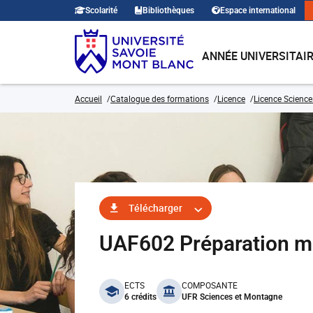
Scolarité
Bibliothèques
Espace international
ANNÉE UNIVERSITAI
Accueil
Catalogue des formations
Licence
Licence Science
Télécharger
UAF602 Préparation me
benefits
ECTS
COMPOSANTE
6 crédits
UFR Sciences et Montagne