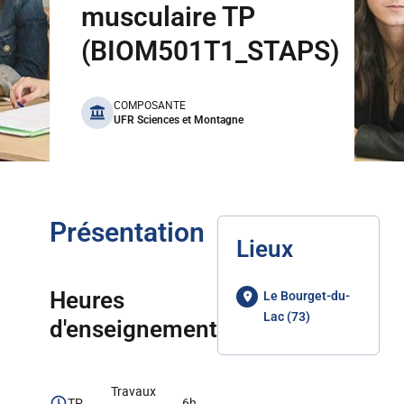
musculaire TP
(BIOM501T1_STAPS)
benefits
COMPOSANTE
UFR Sciences et Montagne
Présentation
Lieux
Heures
Le Bourget-du-
Lac (73)
d'enseignement
Travaux
TP
6h