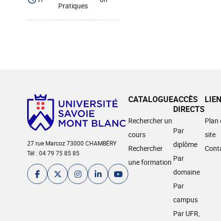
Pratiques
CATALOGUE
ACCÈS
LIE
DIRECTS
Rechercher un
Plan
Par
cours
site
27 rue Marcoz 73000 CHAMBÉRY
diplôme
Rechercher
Cont
Tél : 04 79 75 85 85
Par
une formation
domaine
Par
campus
Par UFR,