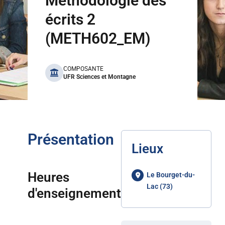
Méthodologie des
écrits 2
(METH602_EM)
benefits
COMPOSANTE
UFR Sciences et Montagne
Présentation
Lieux
Heures
Le Bourget-du-
Lac (73)
d'enseignement