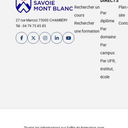
DIRECTS
Rechercher un
Plan
Par
cours
site
27 rue Marcoz 73000 CHAMBÉRY
diplôme
Rechercher
Cont
Tél : 04 79 75 85 85
Par
une formation
domaine
Par
campus
Par UFR,
institut,
école
Toutes les informations sur l'offre de formation sont