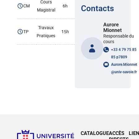
Cours
CM
6h
Contacts
Magistral
Aurore
Travaux
Mionnet
TP
15h
Pratiques
Responsable du
cours
+33 4 79 75 85
85 p7809
Aurore.Mionnet
@
univ-savoie.fr
CATALOGUE
ACCÈS
LIE