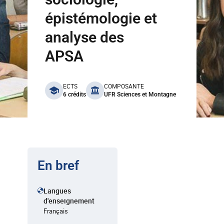
épistémologie et
analyse des
APSA
benefits
ECTS
COMPOSANTE
6 crédits
UFR Sciences et Montagne
En bref
Langues
d'enseignement
Français