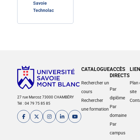
Savoie
Technolac
CATALOGUE
ACCÈS
LIE
DIRECTS
Rechercher un
Plan
Par
cours
site
27 rue Marcoz 73000 CHAMBÉRY
diplôme
Rechercher
Cont
Tél : 04 79 75 85 85
Par
une formation
domaine
Par
campus