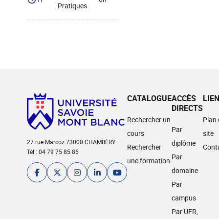
Pratiques
CATALOGUE
ACCÈS
LIE
DIRECTS
Rechercher un
Plan
Par
cours
site
27 rue Marcoz 73000 CHAMBÉRY
diplôme
Rechercher
Cont
Tél : 04 79 75 85 85
Par
une formation
domaine
Par
campus
Par UFR,