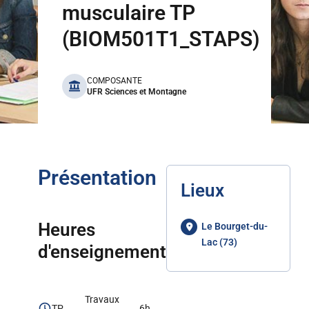
musculaire TP
(BIOM501T1_STAPS)
benefits
COMPOSANTE
UFR Sciences et Montagne
Présentation
Lieux
Heures
Le Bourget-du-
Lac (73)
d'enseignement
Travaux
TP
6h