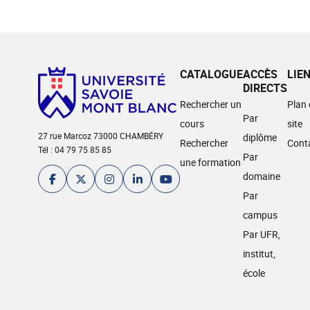
CATALOGUE
ACCÈS
LIE
DIRECTS
Rechercher un
Plan
Par
cours
site
27 rue Marcoz 73000 CHAMBÉRY
diplôme
Rechercher
Cont
Tél : 04 79 75 85 85
Par
une formation
domaine
Par
campus
Par UFR,
institut,
école