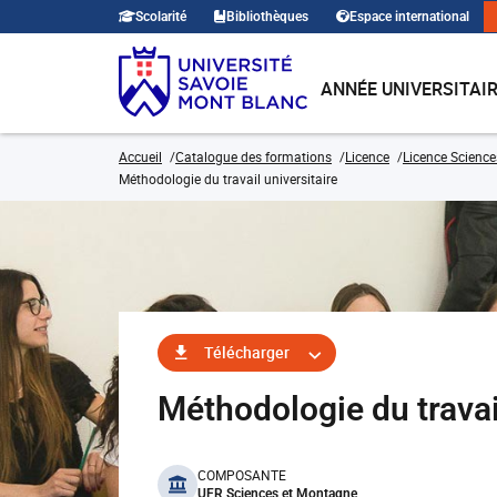
Scolarité
Bibliothèques
Espace international
ANNÉE UNIVERSITAI
Accueil
Catalogue des formations
Licence
Licence Science
Méthodologie du travail universitaire
Télécharger
Méthodologie du trava
benefits
COMPOSANTE
UFR Sciences et Montagne