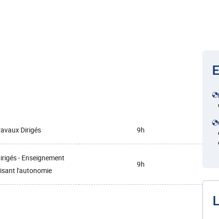
E
ravaux Dirigés
9h
irigés - Enseignement
9h
isant l'autonomie
L