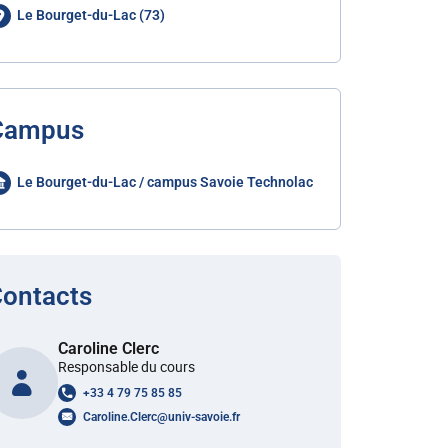
Le Bourget-du-Lac (73)
Campus
Le Bourget-du-Lac / campus Savoie Technolac
ontacts
Caroline Clerc
Responsable du cours
+33 4 79 75 85 85
Caroline.Clerc
@
univ-savoie.fr