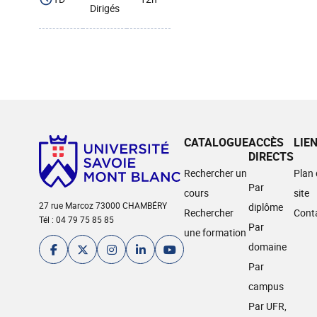
Dirigés
CATALOGUE
ACCÈS
LIE
DIRECTS
Rechercher un
Plan
Par
cours
site
27 rue Marcoz 73000 CHAMBÉRY
diplôme
Rechercher
Cont
Tél : 04 79 75 85 85
Par
une formation
domaine
Par
campus
Par UFR,