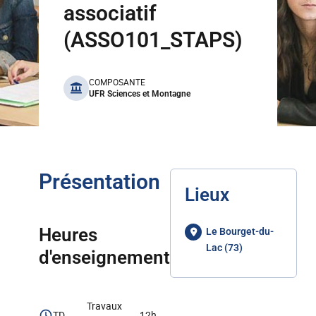
associatif
(ASSO101_STAPS)
benefits
COMPOSANTE
UFR Sciences et Montagne
Présentation
Lieux
Heures
Le Bourget-du-
Lac (73)
d'enseignement
Travaux
TD
12h