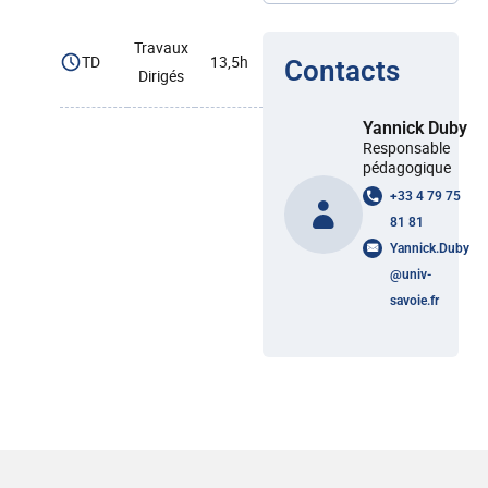
Travaux
TD
13,5h
Contacts
Dirigés
Yannick Duby
Responsable
pédagogique
+33 4 79 75
81 81
Yannick.Duby
@
univ-
savoie.fr