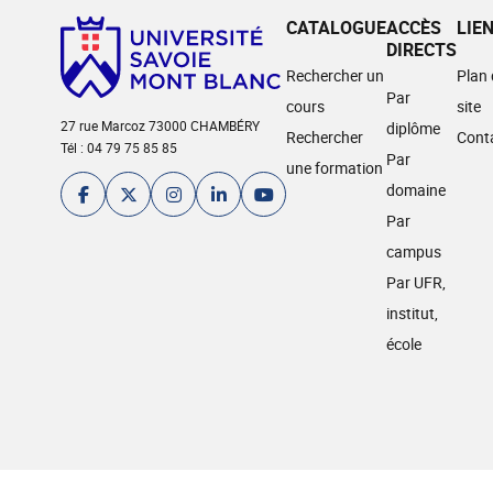
CATALOGUE
ACCÈS
LIE
DIRECTS
Rechercher un
Plan
Par
cours
site
27 rue Marcoz 73000 CHAMBÉRY
diplôme
Rechercher
Cont
Tél : 04 79 75 85 85
Par
une formation
domaine
Par
campus
Par UFR,
institut,
école