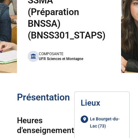
SSMA
(Préparation
BNSSA)
(BNSS301_STAPS)
benefits
COMPOSANTE
UFR Sciences et Montagne
Présentation
Lieux
Heures
Le Bourget-du-
Lac (73)
d'enseignement