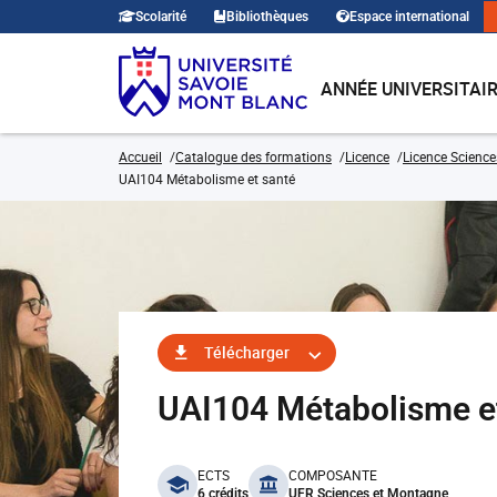
Scolarité
Bibliothèques
Espace international
ANNÉE UNIVERSITAI
Accueil
Catalogue des formations
Licence
Licence Science
UAI104 Métabolisme et santé
Télécharger
UAI104 Métabolisme e
benefits
ECTS
COMPOSANTE
6 crédits
UFR Sciences et Montagne