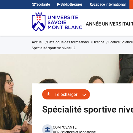
Scolarité
Bibliothèques
Espace international
ANNÉE UNIVERSITAI
Accueil
Catalogue des formations
Licence
Licence Science
Spécialité sportive niveau 2
Télécharger
Spécialité sportive n
benefits
COMPOSANTE
UFR Sciences et Montagne