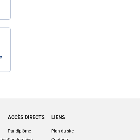
c
ACCÈS DIRECTS
LIENS
Par diplôme
Plan du site
tion
Par domaine
Contacts