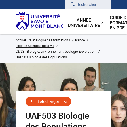
Rechercher
GUIDE D
ANNÉE
FORMAT
UNIVERSITAIRE
EN PDF
Accueil
Catalogue des formations
Licence
Licence Sciences de la vie
L2/L3 - Biologie, environnement, écologie & évolution
UAF503 Biologie des Populations
Télécharger
UAF503 Biologie
des Populations