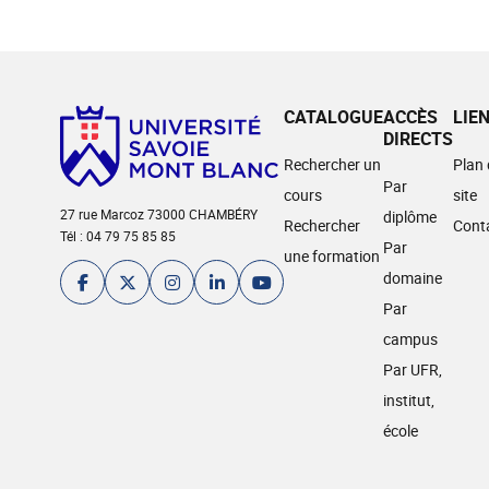
CATALOGUE
ACCÈS
LIE
DIRECTS
Rechercher un
Plan
Par
cours
site
27 rue Marcoz 73000 CHAMBÉRY
diplôme
Rechercher
Cont
Tél : 04 79 75 85 85
Par
une formation
domaine
Par
campus
Par UFR,
institut,
école