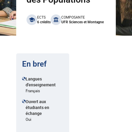
benefits
ECTS
COMPOSANTE
6 crédits
UFR Sciences et Montagne
En bref
Langues
d'enseignement
Français
Ouvert aux
étudiants en
échange
Oui