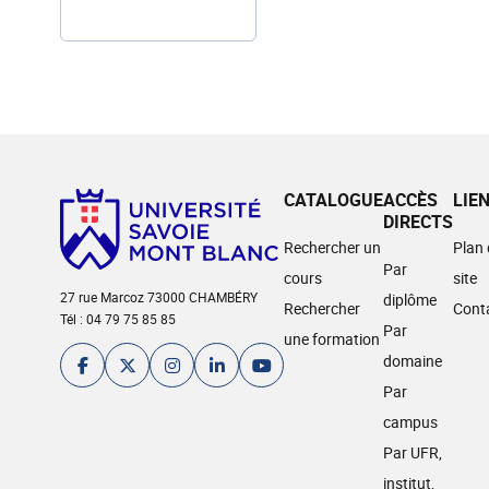
CATALOGUE
ACCÈS
LIE
DIRECTS
Rechercher un
Plan
Par
cours
site
27 rue Marcoz 73000 CHAMBÉRY
diplôme
Rechercher
Cont
Tél : 04 79 75 85 85
Par
une formation
domaine
Par
campus
Par UFR,
institut,