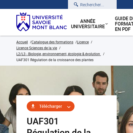
Rechercher
GUIDE D
ANNÉE
FORMAT
UNIVERSITAIRE
EN PDF
Accueil
Catalogue des formations
Licence
Licence Sciences de la vie
L2/L3 - Biologie, environnement, écologie & évolution
UAF301 Régulation de la croissance des plantes
Télécharger
UAF301
Régulation de la