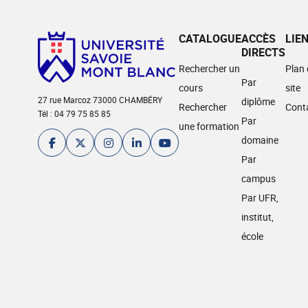
CATALOGUE
ACCÈS
LIE
DIRECTS
Rechercher un
Plan
Par
cours
site
27 rue Marcoz 73000 CHAMBÉRY
diplôme
Rechercher
Cont
Tél : 04 79 75 85 85
Par
une formation
domaine
Par
campus
Par UFR,
institut,
école