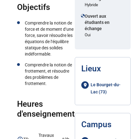
Hybride
Objectifs
Ouvert aux
étudiants en
Comprendre la notion de
échange
force et de moment d’une
Oui
force, savoir résoudre les
équations de l’équilibre
statique des solides
indéformable.
Comprendre la notion de
Lieux
frottement, et résoudre
des problèmes de
frottement.
Le Bourget-du-
Lac (73)
Heures
d'enseignement
Campus
Travaux