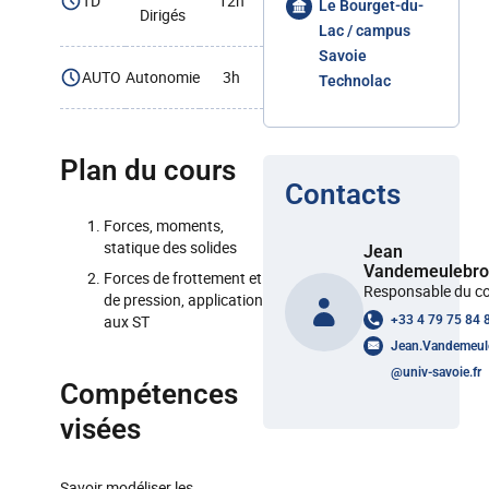
TD
12h
Le Bourget-du-
Dirigés
Lac / campus
Savoie
AUTO
Autonomie
3h
Technolac
Plan du cours
Contacts
Forces, moments,
statique des solides
Jean
Vandemeulebro
Forces de frottement et
Responsable du c
de pression, application
aux ST
+33 4 79 75 84 
Jean.Vandemeul
@
univ-savoie.fr
Compétences
visées
Savoir modéliser les