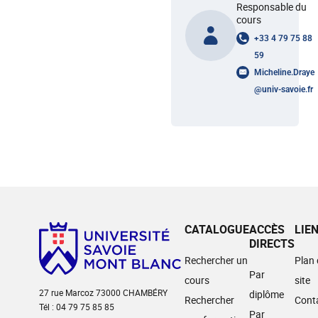
Responsable du
cours
+33 4 79 75 88
59
Micheline.Draye
@
univ-savoie.fr
CATALOGUE
ACCÈS
LIE
DIRECTS
Rechercher un
Plan
Par
cours
site
27 rue Marcoz 73000 CHAMBÉRY
diplôme
Rechercher
Cont
Tél : 04 79 75 85 85
Par