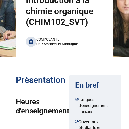
Introduction à la
chimie organique
(CHIM102_SVT)
benefits
COMPOSANTE
UFR Sciences et Montagne
Présentation
En bref
Langues
Heures
d'enseignement
d'enseignement
Français
Ouvert aux
étudiants en