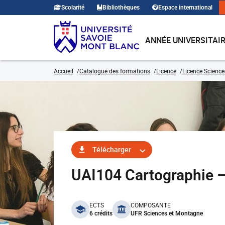
Scolarité
Bibliothèques
Espace international
ANNÉE UNIVERSITAI
Accueil
Catalogue des formations
Licence
Licence Sciences
Télécharger
UAI104 Cartographie 
benefits
ECTS
COMPOSANTE
6 crédits
UFR Sciences et Montagne