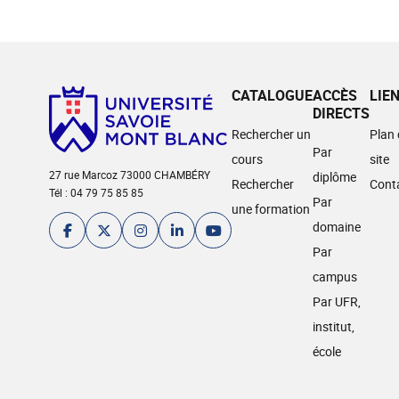
CATALOGUE
ACCÈS
LIE
DIRECTS
Rechercher un
Plan
Par
cours
site
27 rue Marcoz 73000 CHAMBÉRY
diplôme
Rechercher
Cont
Tél : 04 79 75 85 85
Par
une formation
domaine
Par
campus
Par UFR,
institut,
école