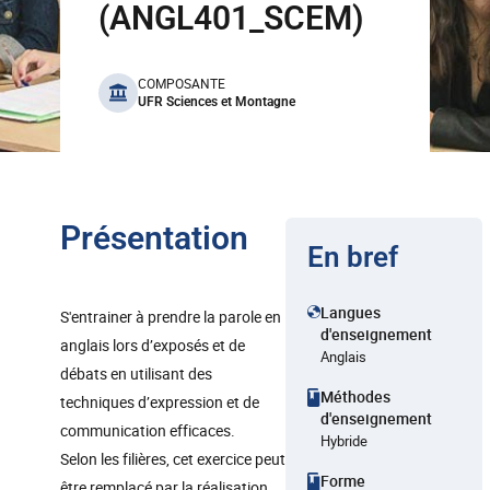
(ANGL401_SCEM)
benefits
COMPOSANTE
UFR Sciences et Montagne
Présentation
En bref
Langues
S'entrainer à prendre la parole en
d'enseignement
anglais lors d’exposés et de
Anglais
débats en utilisant des
Méthodes
techniques d’expression et de
d'enseignement
communication efficaces.
Hybride
Selon les filières, cet exercice peut
Forme
être remplacé par la réalisation