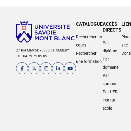
CATALOGUE
ACCÈS
LIE
DIRECTS
Rechercher un
Plan
Par
cours
site
27 rue Marcoz 73000 CHAMBÉRY
diplôme
Rechercher
Cont
Tél : 04 79 75 85 85
Par
une formation
domaine
Par
campus
Par UFR,
institut,
école