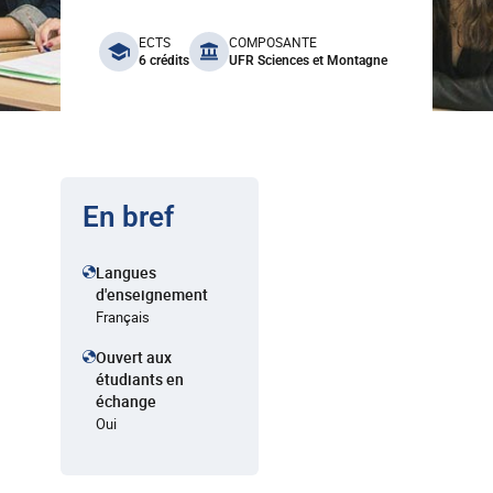
benefits
ECTS
COMPOSANTE
6 crédits
UFR Sciences et Montagne
En bref
Langues
d'enseignement
Français
Ouvert aux
étudiants en
échange
Oui