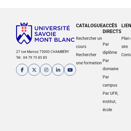
CATALOGUE
ACCÈS
LIE
DIRECTS
Rechercher un
Plan
Par
cours
site
27 rue Marcoz 73000 CHAMBÉRY
diplôme
Rechercher
Cont
Tél : 04 79 75 85 85
Par
une formation
domaine
Par
campus
Par UFR,
institut,
école