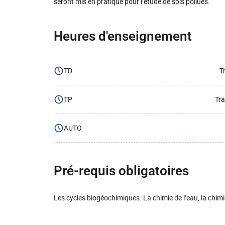
seront mis en pratique pour l’étude de sols pollués.
Heures d'enseignement
TD
T
TP
Tra
AUTO
Pré-requis obligatoires
Les cycles biogéochimiques. La chimie de l’eau, la chim