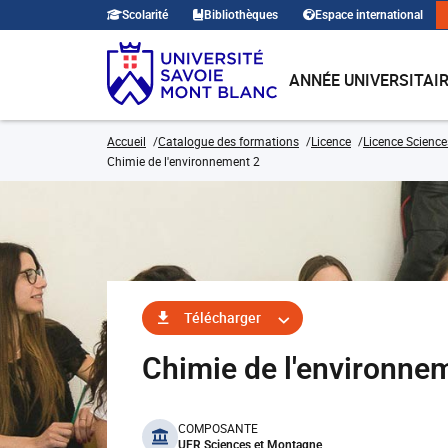
Scolarité
Bibliothèques
Espace international
ANNÉE UNIVERSITAI
Accueil
Catalogue des formations
Licence
Licence Sciences
Chimie de l'environnement 2
Télécharger
Chimie de l'environn
benefits
COMPOSANTE
UFR Sciences et Montagne