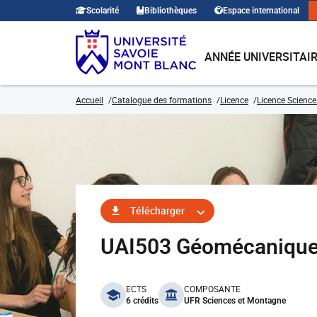
Scolarité
Bibliothèques
Espace international
ANNÉE UNIVERSITAI
Accueil
Catalogue des formations
Licence
Licence Sciences
Télécharger
UAI503 Géomécanique 
benefits
ECTS
COMPOSANTE
6 crédits
UFR Sciences et Montagne