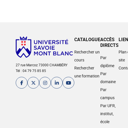
CATALOGUE
ACCÈS
LIE
DIRECTS
Rechercher un
Plan
Par
cours
site
27 rue Marcoz 73000 CHAMBÉRY
diplôme
Rechercher
Cont
Tél : 04 79 75 85 85
Par
une formation
domaine
Par
campus
Par UFR,
institut,
école