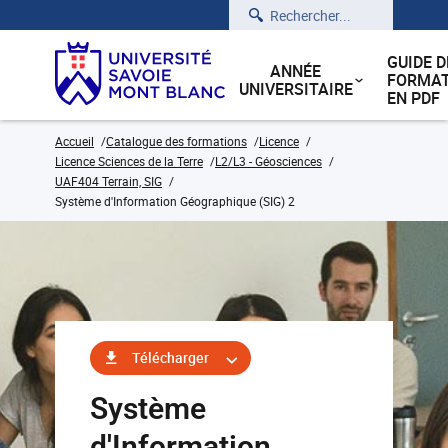
Rechercher
GUIDE D
ANNÉE
FORMAT
UNIVERSITAIRE
EN PDF
Accueil
Catalogue des formations
Licence
Licence Sciences de la Terre
L2/L3 - Géosciences
UAF404 Terrain, SIG
Système d'Information Géographique (SIG) 2
Télécharger
Système
d'Information