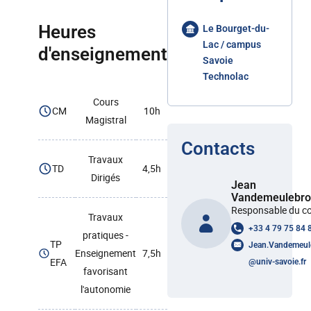
Heures
Le Bourget-du-
Lac / campus
d'enseignement
Savoie
Technolac
Cours
CM
10h
Magistral
Contacts
Travaux
TD
4,5h
Dirigés
Jean
Vandemeulebro
Responsable du c
Travaux
+33 4 79 75 84 
pratiques -
TP
Jean.Vandemeul
Enseignement
7,5h
EFA
@
univ-savoie.fr
favorisant
l'autonomie