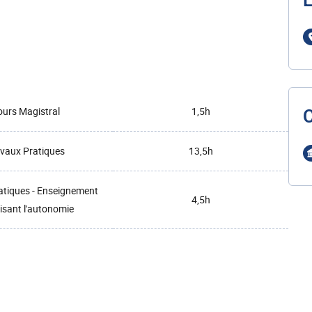
L
urs Magistral
1,5h
vaux Pratiques
13,5h
atiques - Enseignement
4,5h
isant l'autonomie