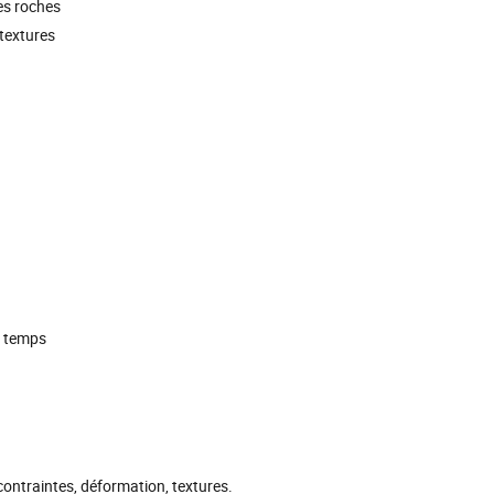
les roches
textures
u temps
ontraintes, déformation, textures.