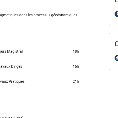
L
magmatiques dans les processus géodynamiques.
urs Magistral
18h
ravaux Dirigés
15h
vaux Pratiques
21h
ux 2 (GEOL204)