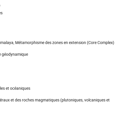
é
es
- l’Himalaya, Métamorphisme des zones en extension (Core Complex)
te géodynamique
ales et océaniques
éraux et des roches magmatiques (plutoniques, volcaniques et