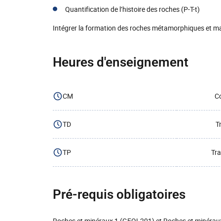
Quantification de l’histoire des roches (P-T-t)
Intégrer la formation des roches métamorphiques et 
Heures d'enseignement
CM
Co
TD
T
TP
Tra
Pré-requis obligatoires
Roches et minéraux 1 (GEOL201) et Roches et minéra