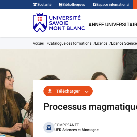
Scolarité
Bibliothèques
Espace international
ANNÉE UNIVERSITAI
Accueil
Catalogue des formations
Licence
Licence Sciences
Télécharger
Processus magmatiqu
benefits
COMPOSANTE
UFR Sciences et Montagne