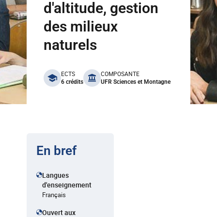
d'altitude, gestion
des milieux
naturels
benefits
ECTS
COMPOSANTE
6 crédits
UFR Sciences et Montagne
En bref
Langues
d'enseignement
Français
Ouvert aux