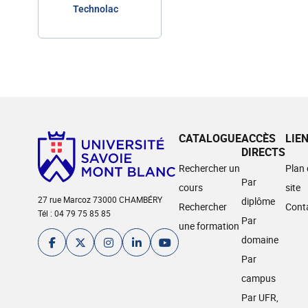
Technolac
CATALOGUE
ACCÈS
LIE
DIRECTS
Rechercher un
Plan
Par
cours
site
27 rue Marcoz 73000 CHAMBÉRY
diplôme
Rechercher
Cont
Tél : 04 79 75 85 85
Par
une formation
domaine
Par
campus
Par UFR,