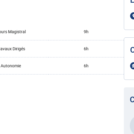
L
urs Magistral
9h
ravaux Dirigés
6h
Autonomie
6h
C