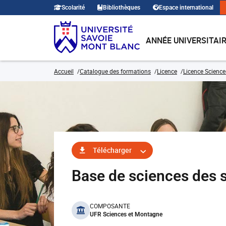
Scolarité
Bibliothèques
Espace international
ANNÉE UNIVERSITAI
Accueil
Catalogue des formations
Licence
Licence Sciences
Télécharger
Base de sciences des 
benefits
COMPOSANTE
UFR Sciences et Montagne