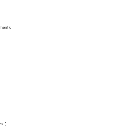
oments
s..)