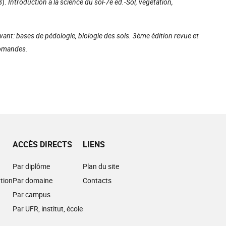
8).
Introduction à la science du sol-7e éd.-Sol, végétation,
ivant: bases de pédologie, biologie des sols. 3ème édition revue et
Romandes.
ACCÈS DIRECTS
LIENS
Par diplôme
Plan du site
tion
Par domaine
Contacts
Par campus
Par UFR, institut, école